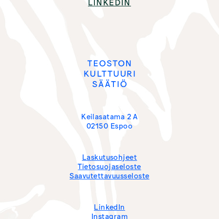
LINKEDIN
Keilasatama 2 A
02150 Espoo
Laskutus­ohjeet
Tietosuojaseloste
Saavutettavuusseloste
LinkedIn
Instagram