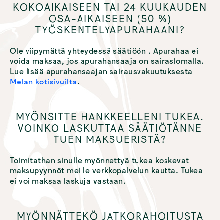
AJANKOHTAISTA
KOKOAIKAISEEN TAI 24 KUUKAUDEN
OSA-AIKAISEEN (50 %)
TYÖSKENTELYAPURAHAANI?
Ole viipymättä yhteydessä säätiöön
. Apurahaa ei
voida maksaa, jos apurahansaaja on sairaslomalla.
Lue lisää apurahansaajan sairausvakuutuksesta
Melan kotisivuilta
.
MYÖNSITTE HANKKEELLENI TUKEA.
VOINKO LASKUTTAA SÄÄTIÖTÄNNE
TUEN MAKSUERISTÄ?
Toimitathan sinulle myönnettyä tukea koskevat
maksupyynnöt meille verkkopalvelun kautta. Tukea
ei voi maksaa laskuja vastaan.
MYÖNNÄTTEKÖ JATKORAHOITUSTA