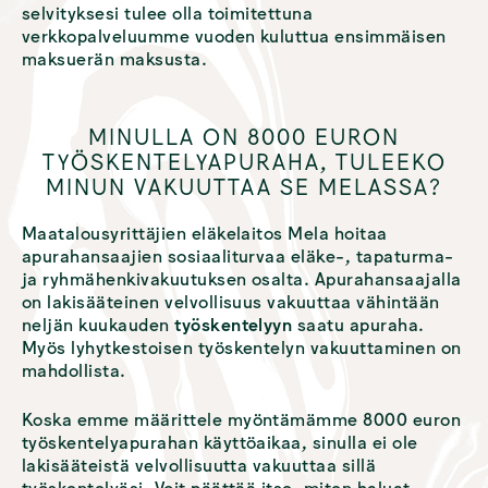
selvityksesi tulee olla toimitettuna
verkkopalveluumme vuoden kuluttua ensimmäisen
maksuerän maksusta.
MINULLA ON 8000 EURON
TYÖSKENTELYAPURAHA, TULEEKO
MINUN VAKUUTTAA SE MELASSA?
Maatalousyrittäjien eläkelaitos Mela hoitaa
apurahansaajien sosiaaliturvaa eläke-, tapaturma-
ja ryhmähenkivakuutuksen osalta. Apurahansaajalla
on lakisääteinen velvollisuus vakuuttaa vähintään
neljän kuukauden
työskentelyyn
saatu apuraha.
Myös lyhytkestoisen työskentelyn vakuuttaminen on
mahdollista.
Koska emme määrittele myöntämämme 8000 euron
työskentelyapurahan käyttöaikaa, sinulla ei ole
lakisääteistä velvollisuutta vakuuttaa sillä