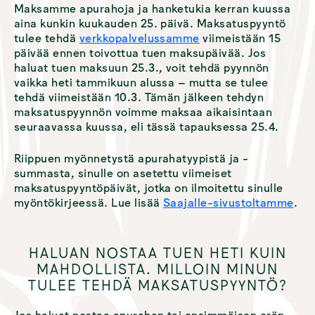
Maksamme apurahoja ja hanketukia kerran kuussa
aina kunkin kuukauden 25. päivä. Maksatuspyyntö
tulee tehdä
verkkopalvelussamme
viimeistään 15
päivää ennen toivottua tuen maksupäivää. Jos
haluat tuen maksuun 25.3., voit tehdä pyynnön
vaikka heti tammikuun alussa – mutta se tulee
tehdä viimeistään 10.3. Tämän jälkeen tehdyn
maksatuspyynnön voimme maksaa aikaisintaan
seuraavassa kuussa, eli tässä tapauksessa 25.4.
Riippuen myönnetystä apurahatyypistä ja -
summasta, sinulle on asetettu viimeiset
maksatuspyyntöpäivät, jotka on ilmoitettu sinulle
myöntökirjeessä. Lue lisää
Saajalle-sivustoltamme
.
HALUAN NOSTAA TUEN HETI KUIN
MAHDOLLISTA. MILLOIN MINUN
TULEE TEHDÄ MAKSATUSPYYNTÖ?