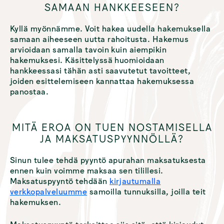
SAMAAN HANKKEESEEN?
Kyllä myönnämme. Voit hakea uudella hakemuksella
samaan aiheeseen uutta rahoitusta. Hakemus
arvioidaan samalla tavoin kuin aiempikin
hakemuksesi. Käsittelyssä huomioidaan
hankkeessasi tähän asti saavutetut tavoitteet,
joiden esittelemiseen kannattaa hakemuksessa
panostaa.
MITÄ EROA ON TUEN NOSTAMISELLA
JA MAKSATUSPYYNNÖLLÄ?
Sinun tulee tehdä pyyntö apurahan maksatuksesta
ennen kuin voimme maksaa sen tilillesi.
Maksatuspyyntö tehdään
kirjautumalla
verkkopalveluumme
samoilla tunnuksilla, joilla teit
hakemuksen.