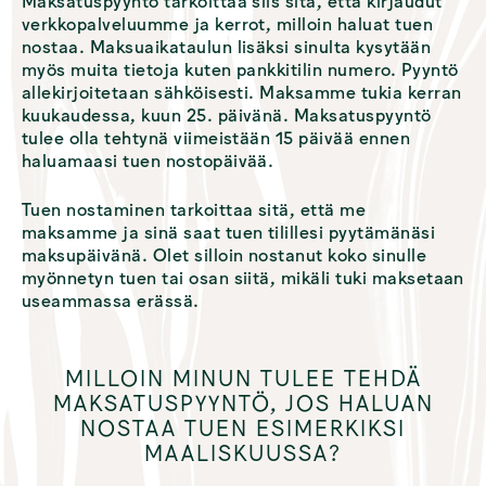
Maksatuspyyntö tarkoittaa siis sitä, että kirjaudut
verkkopalveluumme ja kerrot, milloin haluat tuen
nostaa. Maksuaikataulun lisäksi sinulta kysytään
myös muita tietoja kuten pankkitilin numero. Pyyntö
allekirjoitetaan sähköisesti. Maksamme tukia kerran
kuukaudessa, kuun 25. päivänä. Maksatuspyyntö
tulee olla tehtynä viimeistään 15 päivää ennen
haluamaasi tuen nostopäivää.
Tuen nostaminen tarkoittaa sitä, että me
maksamme ja sinä saat tuen tilillesi pyytämänäsi
maksupäivänä. Olet silloin nostanut koko sinulle
myönnetyn tuen tai osan siitä, mikäli tuki maksetaan
useammassa erässä.
MILLOIN MINUN TULEE TEHDÄ
MAKSATUSPYYNTÖ, JOS HALUAN
NOSTAA TUEN ESIMERKIKSI
MAALISKUUSSA?