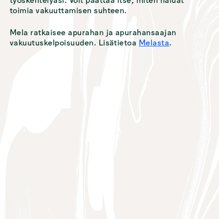
työskentelyäsi. Voit päättää itse, miten haluat
toimia vakuuttamisen suhteen.
Mela ratkaisee apurahan ja apurahansaajan
vakuutuskelpoisuuden. Lisätietoa
Melasta
.