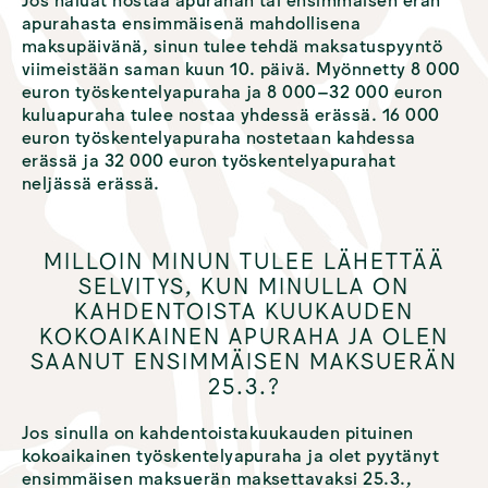
Jos haluat nostaa apurahan tai ensimmäisen erän
apurahasta ensimmäisenä mahdollisena
maksupäivänä, sinun tulee tehdä maksatuspyyntö
viimeistään saman kuun 10. päivä. Myönnetty 8 000
euron työskentelyapuraha ja 8 000–32 000 euron
kuluapuraha tulee nostaa yhdessä erässä. 16 000
euron työskentelyapuraha nostetaan kahdessa
erässä ja 32 000 euron työskentelyapurahat
neljässä erässä.
MILLOIN MINUN TULEE LÄHETTÄÄ
SELVITYS, KUN MINULLA ON
KAHDENTOISTA KUUKAUDEN
KOKOAIKAINEN APURAHA JA OLEN
SAANUT ENSIMMÄISEN MAKSUERÄN
25.3.?
Jos sinulla on kahdentoistakuukauden pituinen
kokoaikainen työskentelyapuraha ja olet pyytänyt
ensimmäisen maksuerän maksettavaksi 25.3.,