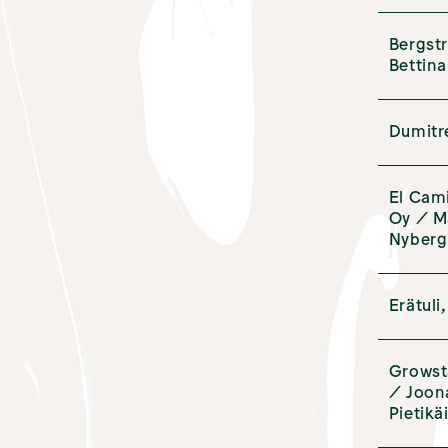
Bergst
Bettina
Dumitr
El Cam
Oy / M
Nyberg
Erätuli,
Growst
/ Joon
Pietikä