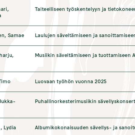
ari,
Taiteelliseen työskentelyyn ja tietokone
a
en, Samae
Laulujen säveltämiseen ja sanoittamisee
harju,
Musiikin säveltämiseen ja tuottamiseen 
 Timo
Luovaan työhön vuonna 2025
 Jukka-
Puhallinorkesterimusiikin sävellyskonsertti
, Lydia
Albumikokonaisuuden sävellys- ja sanoi