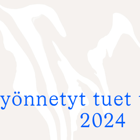
H
a
k
u
:
yönnetyt tuet t
2024