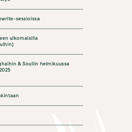
write-sessioissa
en ulkomaisilla
uihin)
nghaihin & Souliin helmikuussa
 2025
nkintaan