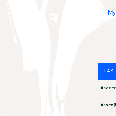
Myö
HAKI
Ahonen,
Ahvenj