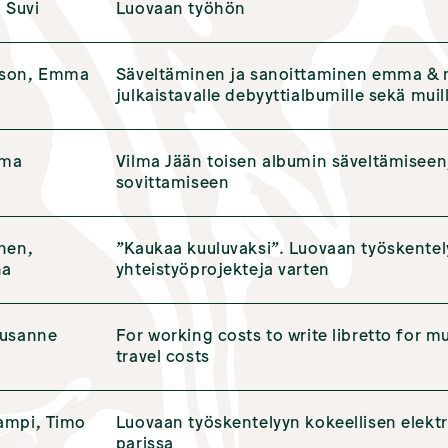
, Suvi
Luovaan työhön
sson, Emma
Säveltäminen ja sanoittaminen emma & m
julkaistavalle debyyttialbumille sekä muill
lma
Vilma Jään toisen albumin säveltämiseen
sovittamiseen
nen,
”Kaukaa kuuluvaksi”. Luovaan työskentel
na
yhteistyöprojekteja varten
Susanne
For working costs to write libretto for 
travel costs
ampi, Timo
Luovaan työskentelyyn kokeellisen elektr
parissa