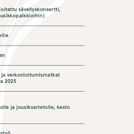
joitettu sävellyskonsertti,
uusikkopalkkioihin)
ille
aan
- ja verkostoitumismatkat
na 2025
lle ja jousikvartetolle, kesto
ustyö