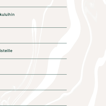
kuluihin
steille