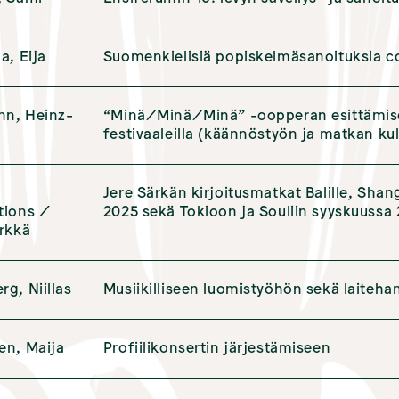
a, Eija
Suomenkielisiä popiskelmäsanoituksia co
n, Heinz-
“Minä/Minä/Minä” -oopperan esittämise
festivaaleilla (käännöstyön ja matkan kul
Jere Särkän kirjoitusmatkat Balille, Sha
tions /
2025 sekä Tokioon ja Souliin syyskuussa
ärkkä
g, Niillas
Musiikilliseen luomistyöhön sekä laiteha
en, Maija
Profiilikonsertin järjestämiseen