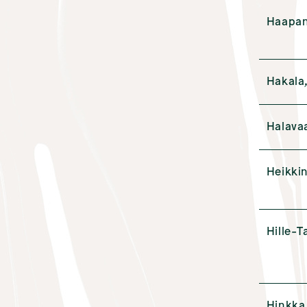
Haapan
Hakala
Halavaa
Heikki
Hille-T
Hinkka