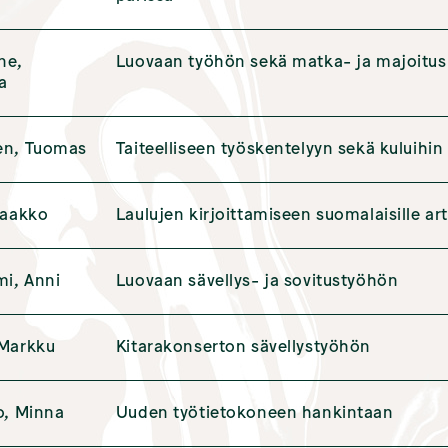
ne,
Luovaan työhön sekä matka- ja majoitus
a
en, Tuomas
Taiteelliseen työskentelyyn sekä kuluihin
Jaakko
Laulujen kirjoittamiseen suomalaisille arti
mi, Anni
Luovaan sävellys- ja sovitustyöhön
 Markku
Kitarakonserton sävellystyöhön
o, Minna
Uuden työtietokoneen hankintaan