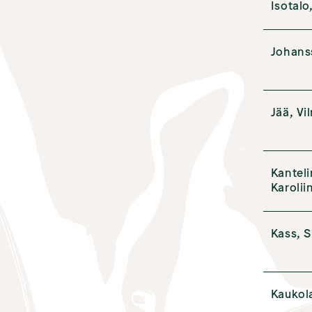
Isotalo
Johan
Jää, Vi
Kanteli
Karolii
Kass, 
Kaukol