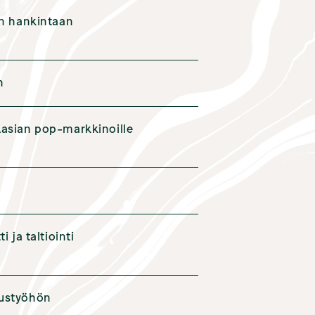
en hankintaan
n
Aasian pop-markkinoille
 ja taltiointi
tustyöhön