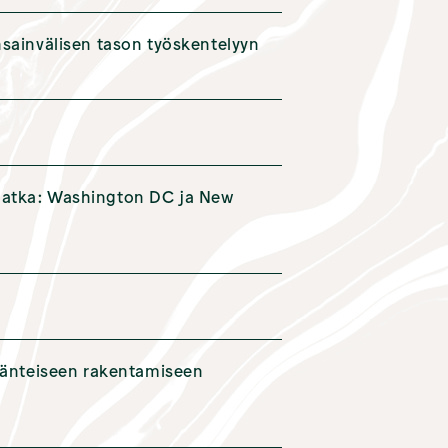
nsainvälisen tason työskentelyyn
matka: Washington DC ja New
äjänteiseen rakentamiseen