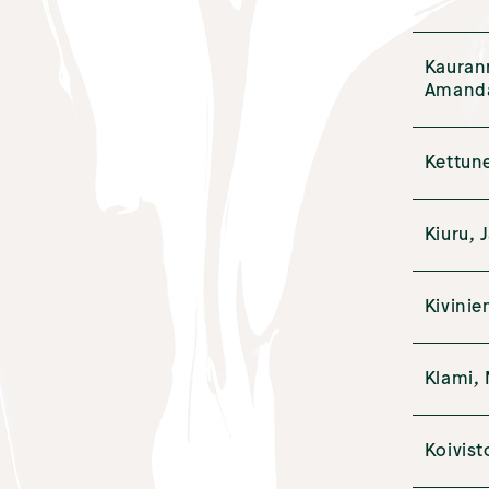
Kauran
Amand
Kettun
Kiuru, 
Kivinie
Klami,
Koivist