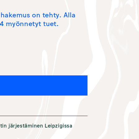
SAAJALLE
n hakemus on tehty. Alla
MYÖNNÖT
024 myönnetyt tuet.
AJANKOHTAISTA
rtin järjestäminen Leipzigissa