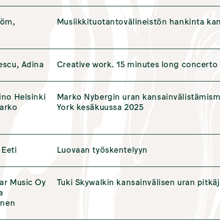
röm,
Musiikkituotantovälineistön hankinta ka
escu, Adina
Creative work. 15 minutes long concerto
ino Helsinki
Marko Nybergin uran kansainvälistämis
arko
York kesäkuussa 2025
 Eeti
Luovaan työskentelyyn
ar Music Oy
Tuki Skywalkin kansainvälisen uran pitk
a
inen