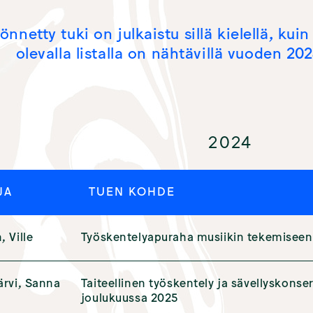
nnetty tuki on julkaistu sillä kielellä, kui
olevalla listalla on nähtävillä vuoden 2
2024
JA
TUEN KOHDE
 Ville
Työskentelyapuraha musiikin tekemiseen
ärvi, Sanna
Taiteellinen työskentely ja sävellyskonse
joulukuussa 2025