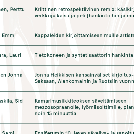
en, Perttu
Kriittinen retrospektiivinen remix: käsikir
verkkojulkaisu ja peli (hankintoihin ja m
, Emmi
Kappaleiden kirjoittamiseen muille artiste
ra, Lauri
Tietokoneen ja syntetisaattorin hankint
nen Jonna
Jonna Heikkisen kansainväliset kirjoitus
Saksaan, Alankomaihin ja Ruotsiin vuon
askila, Sid
Kamarimusiikkiteoksen säveltämiseen
mezzosopraanolle, lyömäsoittimille, piano
noin 15 minuuttia
, Sami
Ensiferumin 10. levyn sävellys- ja sanoit