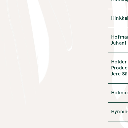
Hinkkal
Hofman
Juhani
Holder
Produc
Jere S
Holmber
Hynnin