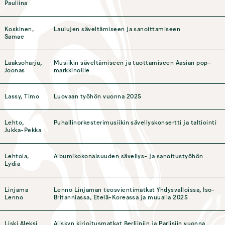
Pauliina
Koskinen,
Laulujen säveltämiseen ja sanoittamiseen
Samae
Laaksoharju,
Musiikin säveltämiseen ja tuottamiseen Aasian pop-
Joonas
markkinoille
Lassy, Timo
Luovaan työhön vuonna 2025
Lehto,
Puhallinorkesterimusiikin sävellyskonsertti ja taltiointi
Jukka-Pekka
Lehtola,
Albumikokonaisuuden sävellys- ja sanoitustyöhön
Lydia
Linjama
Lenno Linjaman teosvientimatkat Yhdysvalloissa, Iso-
Lenno
Britanniassa, Etelä-Koreassa ja muualla 2025
Liski Aleksi
Aliskyn kirjoitusmatkat Berliiniin ja Pariisiin vuonna