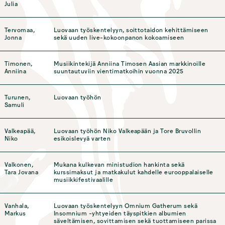
Julia
Tervomaa,
Luovaan työskentelyyn, soittotaidon kehittämiseen
Jonna
sekä uuden live-kokoonpanon kokoamiseen
Timonen,
Musiikintekijä Anniina Timosen Aasian markkinoille
Anniina
suuntautuviin vientimatkoihin vuonna 2025
Turunen,
Luovaan työhön
Samuli
Valkeapää,
Luovaan työhön Niko Valkeapään ja Tore Bruvollin
Niko
esikoislevyä varten
Valkonen,
Mukana kulkevan ministudion hankinta sekä
Tara Jovana
kurssimaksut ja matkakulut kahdelle eurooppalaiselle
musiikkifestivaalille
Vanhala,
Luovaan työskentelyyn Omnium Gatherum sekä
Markus
Insomnium -yhtyeiden täyspitkien albumien
säveltämisen, sovittamisen sekä tuottamiseen parissa