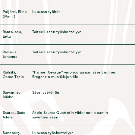
Poijärvi, Riina
Luovaan työhön
(Ninni)
Ranta-aho,
Taiteelliseen työskentelyyn
Eetu
Rasmus,
Taiteelliseen työskentelyyn
Johanna
Räihälä,
”Farmer George” -monodraaman säveltäminen
Osmo Tapio
Bregenzin musiikkijuhlille
Sarvanne,
Sävellystyöhön
Mikko
Sauros, Sade
Adele Sauros Quartetin viidennen albumin
Adele
säveltämiseen
Sundberg,
Luovaan työskentelyyn