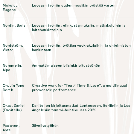
Mokulu,
Luovaan työhön uuden musiikin työstöä varten
Eugene
Nordin, Boris
Luovaan työhön; elinkustannuksiin, matkakuluihin ja
laitehankintoihin
Nordström,
Luovaan työhön, työtilan vuokrakuluihin ja ohjelmiston
Victor
hankintaan
Nummelin,
Ammattimaiseen biisinkirjoitustyöhön
Alpo
Oh, Jin Yong
Creative work for ”Tea / Time & Love”, a multilingual
Derek
promenade performance
Okas, Daniel
Danitellon kirjoitusmatkat Lontooseen, Berliiniin ja Los
(Danitello)
Angelesiin tammi-huhtikuussa 2025
Paalanen,
Sävellystyöhön
Antti