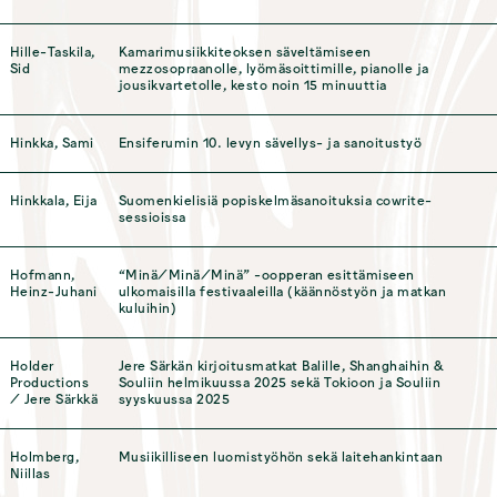
Hille-Taskila,
Kamarimusiikkiteoksen säveltämiseen
Sid
mezzosopraanolle, lyömäsoittimille, pianolle ja
jousikvartetolle, kesto noin 15 minuuttia
Hinkka, Sami
Ensiferumin 10. levyn sävellys- ja sanoitustyö
Hinkkala, Eija
Suomenkielisiä popiskelmäsanoituksia cowrite-
sessioissa
Hofmann,
“Minä/Minä/Minä” -oopperan esittämiseen
Heinz-Juhani
ulkomaisilla festivaaleilla (käännöstyön ja matkan
kuluihin)
Holder
Jere Särkän kirjoitusmatkat Balille, Shanghaihin &
Productions
Souliin helmikuussa 2025 sekä Tokioon ja Souliin
/ Jere Särkkä
syyskuussa 2025
Holmberg,
Musiikilliseen luomistyöhön sekä laitehankintaan
Niillas