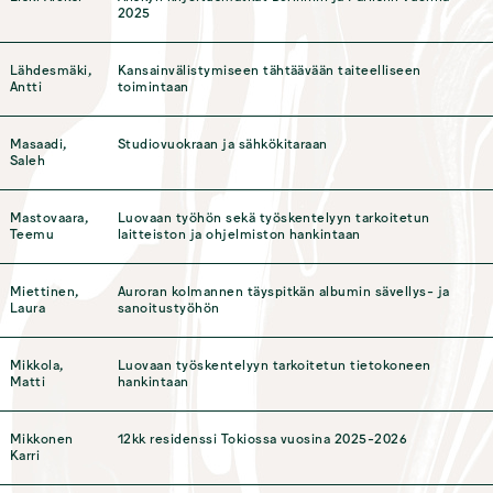
2025
Lähdesmäki,
Kansainvälistymiseen tähtäävään taiteelliseen
Antti
toimintaan
Masaadi,
Studiovuokraan ja sähkökitaraan
Saleh
Mastovaara,
Luovaan työhön sekä työskentelyyn tarkoitetun
Teemu
laitteiston ja ohjelmiston hankintaan
Miettinen,
Auroran kolmannen täyspitkän albumin sävellys- ja
Laura
sanoitustyöhön
Mikkola,
Luovaan työskentelyyn tarkoitetun tietokoneen
Matti
hankintaan
Mikkonen
12kk residenssi Tokiossa vuosina 2025-2026
Karri