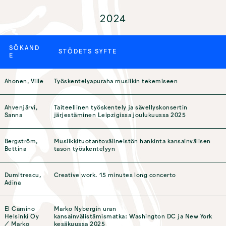
AKTUELLT
2024
SÖKAND
STÖDETS SYFTE
E
Ahonen, Ville
Työskentelyapuraha musiikin tekemiseen
Ahvenjärvi,
Taiteellinen työskentely ja sävellyskonsertin
Sanna
järjestäminen Leipzigissa joulukuussa 2025
Bergström,
Musiikkituotantovälineistön hankinta kansainvälisen
Bettina
tason työskentelyyn
Dumitrescu,
Creative work. 15 minutes long concerto
Adina
El Camino
Marko Nybergin uran
Helsinki Oy
kansainvälistämismatka: Washington DC ja New York
/ Marko
kesäkuussa 2025