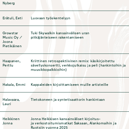
Nyberg
Erätuli, Eeti
Luovaan työskentelyyn
Growstar
Tuki Skywalkin kansainvälisen uran
Music Oy /
pitkäjänteiseen rakentamiseen
Joona
Pietikäinen
Haapanen,
Kriittinen retrospektiivinen remix: käsikirjoitettu
Perttu
sävellyskonsertti, verkkojulkaisu ja peli (hankintoihin ja
muusikkopalkkioihin)
Hakala, Emmi
Kappaleiden kirjoittamiseen muille artisteille
Halavaara,
Tietokoneen ja syntetisaattorin hankintaan
Lauri
Heikkinen
Jonna Heikkisen kansainväliset kirjoitus-
Jonna
ja verkostoitumismatkat Saksaan, Alankomaihin ja
Ruotsiin vuonna 2025