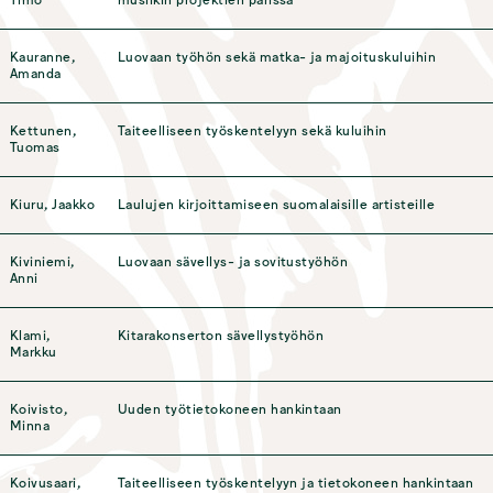
Timo
musiikin projektien parissa
Kauranne,
Luovaan työhön sekä matka- ja majoituskuluihin
Amanda
Kettunen,
Taiteelliseen työskentelyyn sekä kuluihin
Tuomas
Kiuru, Jaakko
Laulujen kirjoittamiseen suomalaisille artisteille
Kiviniemi,
Luovaan sävellys- ja sovitustyöhön
Anni
Klami,
Kitarakonserton sävellystyöhön
Markku
Koivisto,
Uuden työtietokoneen hankintaan
Minna
Koivusaari,
Taiteelliseen työskentelyyn ja tietokoneen hankintaan