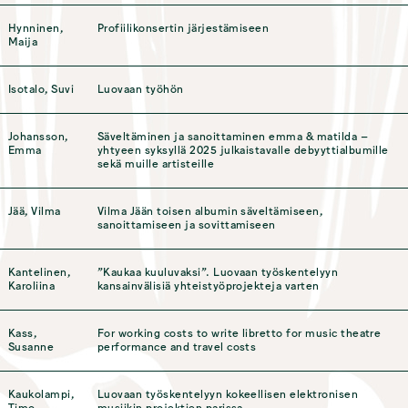
Hynninen,
Profiilikonsertin järjestämiseen
Maija
Isotalo, Suvi
Luovaan työhön
Johansson,
Säveltäminen ja sanoittaminen emma & matilda –
Emma
yhtyeen syksyllä 2025 julkaistavalle debyyttialbumille
sekä muille artisteille
Jää, Vilma
Vilma Jään toisen albumin säveltämiseen,
sanoittamiseen ja sovittamiseen
Kantelinen,
”Kaukaa kuuluvaksi”. Luovaan työskentelyyn
Karoliina
kansainvälisiä yhteistyöprojekteja varten
Kass,
For working costs to write libretto for music theatre
Susanne
performance and travel costs
Kaukolampi,
Luovaan työskentelyyn kokeellisen elektronisen