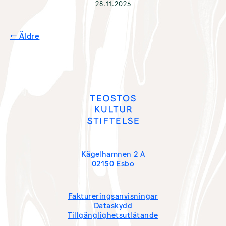
28.11.2025
← Äldre
I
N
L
Ä
G
G
S
N
A
V
Kägelhamnen 2 A
I
02150 Esbo
G
E
Fakturerings­anvisningar
R
Dataskydd
I
Tillgänglighetsutlåtande
N